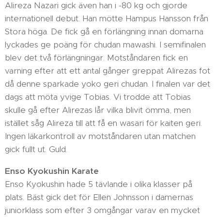
Alireza Nazari gick även han i -80 kg och gjorde
internationell debut. Han mötte Hampus Hansson från
Stora höga. De fick gå en förlängning innan domarna
lyckades ge poäng för chudan mawashi. I semifinalen
blev det två förlängningar. Motståndaren fick en
varning efter att ett antal gånger greppat Alirezas fot
då denne sparkade yoko geri chudan. I finalen var det
dags att möta yvige Tobias. Vi trodde att Tobias
skulle gå efter Alirezas lår vilka blivit ömma, men
istället såg Alireza till att få en wasari för kaiten geri.
Ingen läkarkontroll av motståndaren utan matchen
gick fullt ut. Guld.
Enso Kyokushin Karate
Enso Kyokushin hade 5 tävlande i olika klasser på
plats. Bäst gick det för Ellen Johnsson i damernas
juniorklass som efter 3 omgångar varav en mycket