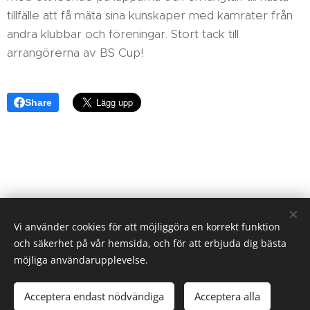
tillfälle att få mäta sina kunskaper med kamrater från
andra klubbar och föreningar. Stort tack till
arrangörerna av BS Cup!
Share
Vi använder cookies för att möjliggöra en korrekt funktion
och säkerhet på vår hemsida, och för att erbjuda dig bästa
möjliga användarupplevelse.
SFKO, c/o SB&K, Ölandsgatan 42 3 tr, 116 63 Stockholm
Acceptera endast nödvändiga
Acceptera alla
Cookies