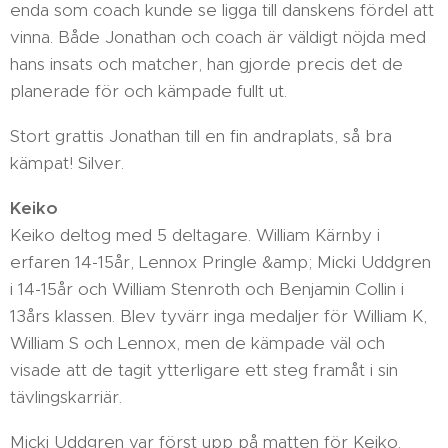
enda som coach kunde se ligga till danskens fördel att
vinna. Både Jonathan och coach är väldigt nöjda med
hans insats och matcher, han gjorde precis det de
planerade för och kämpade fullt ut.
Stort grattis Jonathan till en fin andraplats, så bra
kämpat! Silver.
Keiko
Keiko deltog med 5 deltagare. William Kärnby i
erfaren 14-15år, Lennox Pringle &amp; Micki Uddgren
i 14-15år och William Stenroth och Benjamin Collin i
13års klassen. Blev tyvärr inga medaljer för William K,
William S och Lennox, men de kämpade väl och
visade att de tagit ytterligare ett steg framåt i sin
tävlingskarriär.
Micki Uddgren var först upp på matten för Keiko.