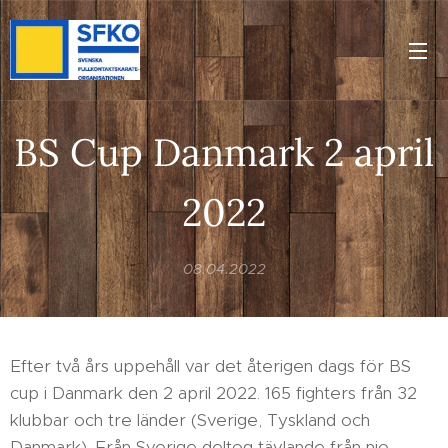
BS Cup Danmark 2 april
2022
08.04.2022
Efter två års uppehåll var det återigen dags för BS
cup i Danmark den 2 april 2022. 165 fighters från 32
klubbar och tre länder (Sverige, Tyskland och
Danmark). Från Sverige deltog tävlande från nio