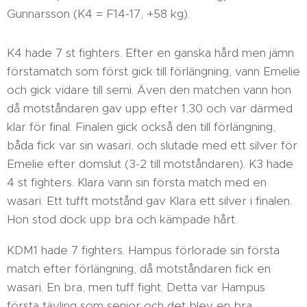
Gunnarsson (K4 = F14-17, +58 kg).
K4 hade 7 st fighters. Efter en ganska hård men jämn
förstamatch som först gick till förlängning, vann Emelie
och gick vidare till semi. Även den matchen vann hon
då motståndaren gav upp efter 1,30 och var därmed
klar för final. Finalen gick också den till förlängning,
båda fick var sin wasari, och slutade med ett silver för
Emelie efter domslut (3-2 till motståndaren). K3 hade
4 st fighters. Klara vann sin första match med en
wasari. Ett tufft motstånd gav Klara ett silver i finalen.
Hon stod dock upp bra och kämpade hårt.
KDM1 hade 7 fighters. Hampus förlorade sin första
match efter förlängning, då motståndaren fick en
wasari. En bra, men tuff fight. Detta var Hampus
första tävling som senior och det blev en bra