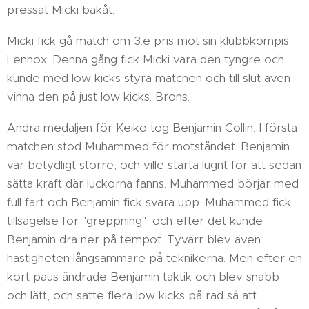
pressat Micki bakåt.
Micki fick gå match om 3:e pris mot sin klubbkompis
Lennox. Denna gång fick Micki vara den tyngre och
kunde med low kicks styra matchen och till slut även
vinna den på just low kicks. Brons.
Andra medaljen för Keiko tog Benjamin Collin. I första
matchen stod Muhammed för motståndet. Benjamin
var betydligt större, och ville starta lugnt för att sedan
sätta kraft där luckorna fanns. Muhammed börjar med
full fart och Benjamin fick svara upp. Muhammed fick
tillsägelse för "greppning", och efter det kunde
Benjamin dra ner på tempot. Tyvärr blev även
hastigheten långsammare på teknikerna. Men efter en
kort paus ändrade Benjamin taktik och blev snabb
och lätt, och satte flera low kicks på rad så att