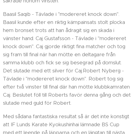
säkrade honom vinsten.
Baasil Saqib - Tävlade i "modereret knock down".
Baasil kunde efter en riktig kämpainsats stolt plocka
hem bronset trots att han ådragit sig en skada i
vänster hand. Caj Gustafsson - Tävlade i "modereret
knock down". Caj gjorde riktigt fina matcher och tog
sig fram till final när han mötte en deltagare från
samma klubb och fick se sig besegrad på domslut.
Det slutade med ett silver för Caj.Robert Nyberg -
Tävlade i "modereret knock down". Robert tog sig
efter två vinster till final där han mötte klubbkamraten
Caj. Beslutet föll till Roberts favör denna gång och det
slutade med guld för Robert.
Med sådana fantastiska resultat så är det inte konstigt
att IF Lunds Karate Kyokushinhai lämnade BS Cup
med ett leende på läpparna och en längtan till nästa