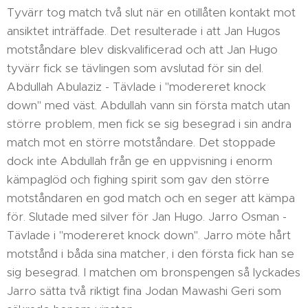
Tyvärr tog match två slut när en otillåten kontakt mot
ansiktet inträffade. Det resulterade i att Jan Hugos
motståndare blev diskvalificerad och att Jan Hugo
tyvärr fick se tävlingen som avslutad för sin del.
Abdullah Abulaziz - Tävlade i "modereret knock
down" med väst. Abdullah vann sin första match utan
större problem, men fick se sig besegrad i sin andra
match mot en större motståndare. Det stoppade
dock inte Abdullah från ge en uppvisning i enorm
kämpaglöd och fighing spirit som gav den större
motståndaren en god match och en seger att kämpa
för. Slutade med silver för Jan Hugo. Jarro Osman -
Tävlade i "modereret knock down". Jarro möte hårt
motstånd i båda sina matcher, i den första fick han se
sig besegrad. I matchen om bronspengen så lyckades
Jarro sätta två riktigt fina Jodan Mawashi Geri som