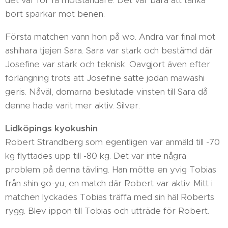
det var för få motståndare. Det var bara att tänka
bort sparkar mot benen.
Första matchen vann hon på wo. Andra var final mot
ashihara tjejen Sara. Sara var stark och bestämd där
Josefine var stark och teknisk. Oavgjort även efter
förlängning trots att Josefine satte jodan mawashi
geris. Nåväl, domarna beslutade vinsten till Sara då
denne hade varit mer aktiv. Silver.
Lidköpings kyokushin
Robert Strandberg som egentligen var anmäld till -70
kg flyttades upp till -80 kg. Det var inte några
problem på denna tävling. Han mötte en yvig Tobias
från shin go-yu, en match där Robert var aktiv. Mitt i
matchen lyckades Tobias träffa med sin häl Roberts
rygg. Blev ippon till Tobias och utträde för Robert.