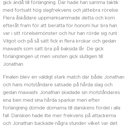
gick ändå till förlängning. Där hade han samma taktik
med fortsatt hög slagfrekvens och jättebra rörelse.
Flera åskådare uppmärksammade detta och kom
efteråt fram för att berätta för honom hur bra han
var i sitt rörelsemönster och hur han rörde sig runt
Vilgot och på så sätt fick in flera krokar och gedan
mawashi som satt bra på baksida lår. De gick
förlängningen ut men vinsten gick slutligen till
Jonathan.
Finalen blev en väldigt stark match där både Jonathan
och hans motståndare satsade på hårda slag och
gedan mawashi. Jonathan skadade sin motståndares
ena ben med sina hårda sparkar men efter
förlängning dömde domarna till danskens fördel i alla
fall. Dansken hade lite mer frekvens på attackerna
och Jonathan backade några stunder vilket var det