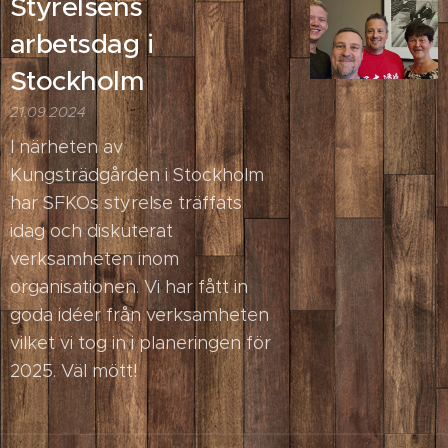
Styrelsens
arbetsdag i
Stockholm
21.09.2024
I närheten av
Kungsträdgården i Stockholm
har SFKOs styrelse träffats
idag och diskuterat
verksamheten inom
organisationen. Vi har fått in
goda idéer från verksamheten
vilket vi tog in i planeringen för
2025. Väl mött!