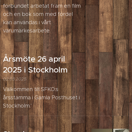
förbundet arbetat fram en film
och en bok som med fördel
kan användas i vårt
varumärkesarbete.
Årsmöte 26 april
2025 i Stockholm
02.03.2025
Välkommen till SFKO:s
årsstämma i Gamla Posthuset i
Stockholm.'