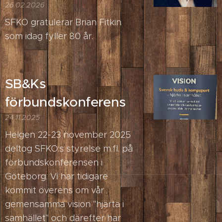
26.02.2026
SFKO gratulerar Brian Fitkin
som idag fyller 80 år.
SB&Ks
förbundskonferens
24.11.2025
Helgen 22-23 november 2025
deltog SFKO:s styrelse m.fl. på
förbundskonferensen i
Göteborg. Vi har tidigare
kommit överens om vår
gemensamma vision "hjärta i
samhället" och därefter har