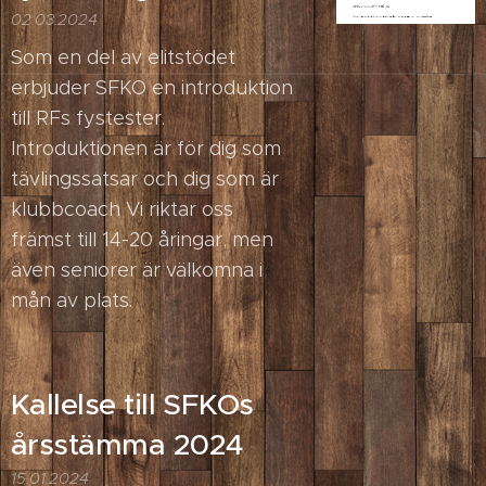
02.03.2024
Som en del av elitstödet
erbjuder SFKO en introduktion
till RFs fystester.
Introduktionen är för dig som
tävlingssatsar och dig som är
klubbcoach Vi riktar oss
främst till 14-20 åringar, men
även seniorer är välkomna i
mån av plats.
Kallelse till SFKOs
årsstämma 2024
15.01.2024