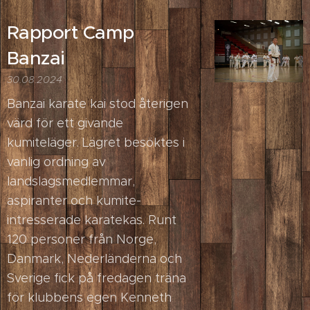
Rapport Camp
Banzai
30.08.2024
Banzai karate kai stod återigen
värd för ett givande
kumiteläger. Lägret besöktes i
vanlig ordning av
landslagsmedlemmar,
aspiranter och kumite-
intresserade karatekas. Runt
120 personer från Norge,
Danmark, Nederländerna och
Sverige fick på fredagen träna
för klubbens egen Kenneth