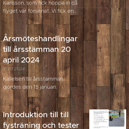
Karlsson, som fick hoppa in då
flyget var försenat. Vi fick en...
Årsmöteshandlingar
till årsstämman 20
april 2024
10.03.2024
Kallelsen till årsstämman
gjordes den 15 januari.
Introduktion till till
fysträning och tester