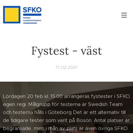
Fystest - väst
17.02.2021
Lördagen 20 feb kl. 15:00 arrangeras fystester i SFKO
egen regi. Målgrupp för testerna är Swedish Team
och testerna hålls i Göteborg Det är ett alternativ till
de tidigare tester som varit på Bosön. Antal platser är
begränsade, men i mån av plats är även övriga SFKO