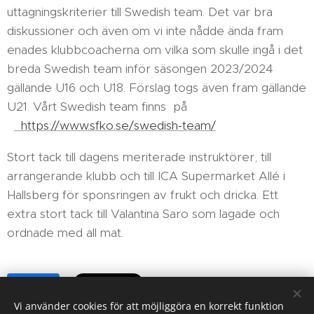
uttagningskriterier till Swedish team. Det var bra
diskussioner och även om vi inte nådde ända fram
enades klubbcoacherna om vilka som skulle ingå i det
breda Swedish team inför säsongen 2023/2024
gällande U16 och U18. Förslag togs även fram gällande
U21. Vårt Swedish team finns på
https://www.sfko.se/swedish-team/
Stort tack till dagens meriterade instruktörer, till
arrangerande klubb och till ICA Supermarket Allé i
Hallsberg för sponsringen av frukt och dricka. Ett
extra stort tack till Valantina Saro som lagade och
ordnade med all mat.
Share
Vi använder cookies för att möjliggöra en korrekt funktion