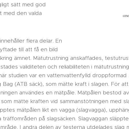
ngligt sätt med god
itet med den valda
nnehåller flera delar. En
ftade till att få en bild
kring ämnet. Mätutrustning anskaffades, testutrust
tades validiteten och reliabiliteten i mätutrustni
är studien var en vattenvattenfylld droppformad
 Bag (ATB säck), som mätte kraft i slagen. För at
ustningen användes en mätpåle. Mätpålen bestod a
 som mätte kraften vid sammanstötningen med sla
äpptes mätpålen likt en vagga (slagvagga), upphän
a träffområden på slagsäcken. Slagvaggan släpptes
område. I andra delen av testerna utdelades slag 