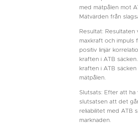
med mätpålen mot AT
Mätvärden från slag
Resultat: Resultaten v
maxkraft och impuls 
positiv linjär korrel
kraften i ATB säcken.
kraften i ATB säcken 
mätpålen.
Slutsats: Efter att h
slutsatsen att det gå
reliabilitet med ATB 
marknaden.