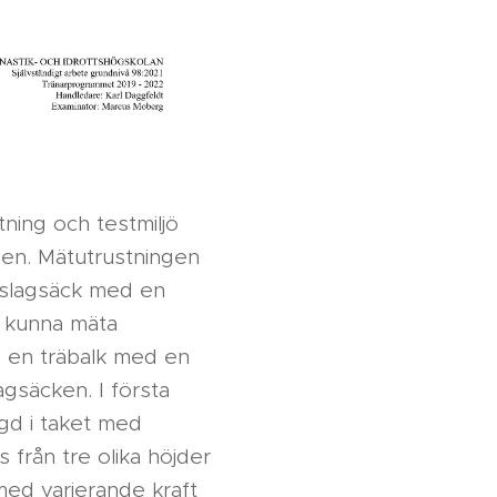
ning och testmiljö
ngen. Mätutrustningen
 slagsäck med en
t kunna mäta
v en träbalk med en
gsäcken. I första
gd i taket med
 från tre olika höjder
med varierande kraft