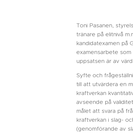
Toni Pasanen, styrel
tränare på elitnivå m.m.
kandidatexamen på GI
examensarbete som är
uppsatsen är av värd
Syfte och frågeställn
till att utvärdera en 
kraftverkan kvantitat
avseende på validitet
målet att svara på fr
kraftverkan i slag- o
(genomförande av sla