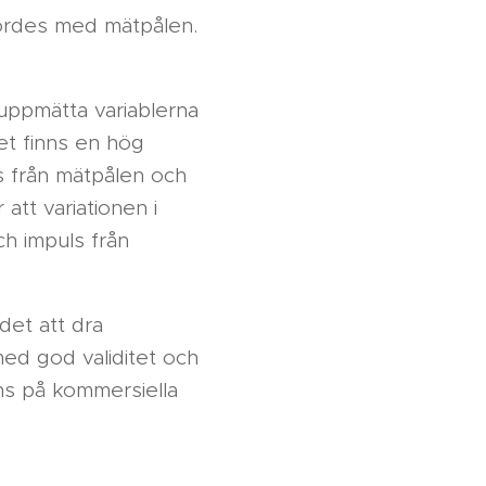
ördes med mätpålen.
n uppmätta variablerna
et finns en hög
ls från mätpålen och
att variationen i
ch impuls från
det att dra
med god validitet och
nns på kommersiella