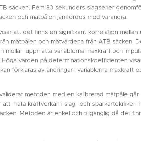
B säcken. Fem 30 sekunders slagserier genomf
säcken och mätpålen jämfördes med varandra.
isar att det finns en signifikant korrelation mella
från mätpålen och mätvärdena från ATB säcken. D
ation mellan uppmätta variablerna maxkraft och impu
 Höga värden på determinationskoefficienten visar 
kan förklaras av ändringar i variablerna maxkraft o
a validerat metoden med en kalibrerad mätpåle går 
r att mäta kraftverkan i slag- och sparkartekniker 
säcken. Metoden är enkel och tillgänglig då det fi