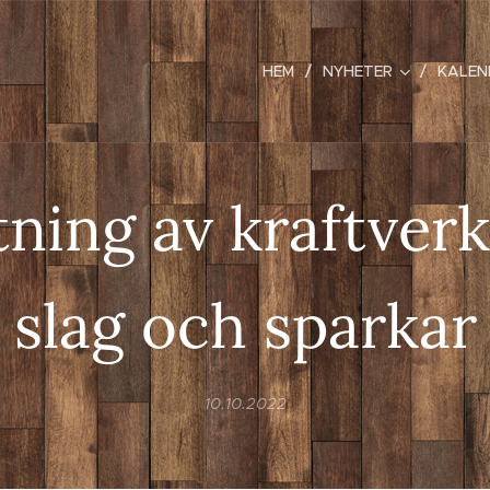
HEM
NYHETER
KALEN
ning av kraftverk
slag och sparkar
10.10.2022