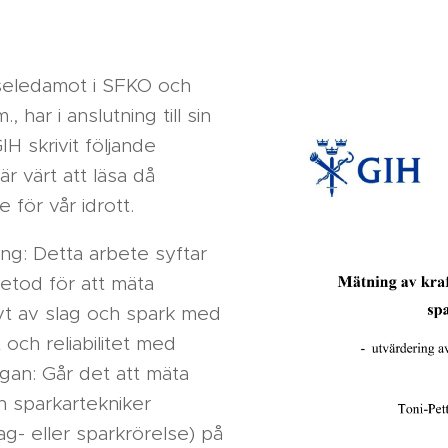
seledamot i SFKO och
, har i anslutning till sin
H skrivit följande
 värt att läsa då
e för vår idrott.
ing: Detta arbete syftar
metod för att mäta
ivt av slag och spark med
 och reliabilitet med
ågan: Går det att mäta
ch sparkartekniker
g- eller sparkrörelse) på