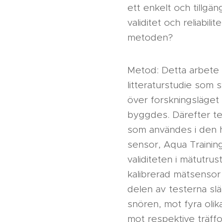
ett enkelt och tillgä
validitet och reliabil
metoden?
Metod: Detta arbete i
litteraturstudie som sy
över forskningsläget 
byggdes. Därefter tes
som användes i den h
sensor, Aqua Training
validiteten i mätutr
kalibrerad mätsensor
delen av testerna sl
snören, mot fyra olik
mot respektive träff