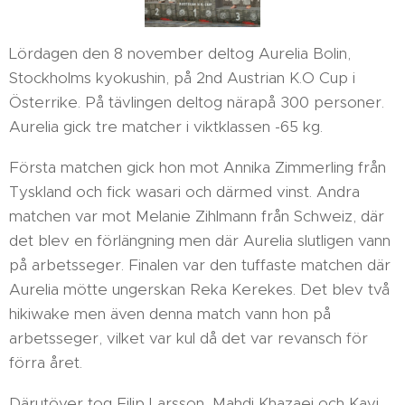
Lördagen den 8 november deltog Aurelia Bolin,
Stockholms kyokushin, på 2nd Austrian K.O Cup i
Österrike. På tävlingen deltog närapå 300 personer.
Aurelia gick tre matcher i viktklassen -65 kg.
Första matchen gick hon mot Annika Zimmerling från
Tyskland och fick wasari och därmed vinst. Andra
matchen var mot Melanie Zihlmann från Schweiz, där
det blev en förlängning men där Aurelia slutligen vann
på arbetsseger. Finalen var den tuffaste matchen där
Aurelia mötte ungerskan Reka Kerekes. Det blev två
hikiwake men även denna match vann hon på
arbetsseger, vilket var kul då det var revansch för
förra året.
Därutöver tog Filip Larsson, Mahdi Khazaei och Kavi