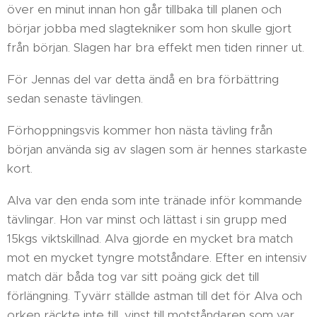
över en minut innan hon går tillbaka till planen och
börjar jobba med slagtekniker som hon skulle gjort
från början. Slagen har bra effekt men tiden rinner ut.
För Jennas del var detta ändå en bra förbättring
sedan senaste tävlingen.
Förhoppningsvis kommer hon nästa tävling från
början använda sig av slagen som är hennes starkaste
kort.
Alva var den enda som inte tränade inför kommande
tävlingar. Hon var minst och lättast i sin grupp med
15kgs viktskillnad. Alva gjorde en mycket bra match
mot en mycket tyngre motståndare. Efter en intensiv
match där båda tog var sitt poäng gick det till
förlängning. Tyvärr ställde astman till det för Alva och
orken räckte inte till, vinst till motståndaren som var