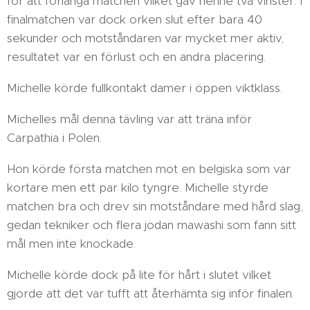
för att förlänga matchen vilket gav henne två vinster. I
finalmatchen var dock orken slut efter bara 40
sekunder och motståndaren var mycket mer aktiv,
resultatet var en förlust och en andra placering.
Michelle körde fullkontakt damer i öppen viktklass.
Michelles mål denna tävling var att träna inför
Carpathia i Polen.
Hon körde första matchen mot en belgiska som var
kortare men ett par kilo tyngre. Michelle styrde
matchen bra och drev sin motståndare med hård slag,
gedan tekniker och flera jodan mawashi som fann sitt
mål men inte knockade.
Michelle körde dock på lite för hårt i slutet vilket
gjorde att det var tufft att återhämta sig inför finalen.