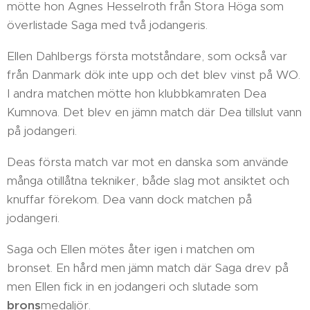
mötte hon Agnes Hesselroth från Stora Höga som
överlistade Saga med två jodangeris.
Ellen Dahlbergs första motståndare, som också var
från Danmark dök inte upp och det blev vinst på WO.
I andra matchen mötte hon klubbkamraten Dea
Kumnova. Det blev en jämn match där Dea tillslut vann
på jodangeri.
Deas första match var mot en danska som använde
många otillåtna tekniker, både slag mot ansiktet och
knuffar förekom. Dea vann dock matchen på
jodangeri.
Saga och Ellen mötes åter igen i matchen om
bronset. En hård men jämn match där Saga drev på
men Ellen fick in en jodangeri och slutade som
brons
medaljör.