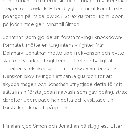
honom lugnt och metodiskt och jobbade mycket slag i
magen och lowkick. Efter drygt en minut kom första
poängen på insida lowkick. Strax därefter kom ippon
på jodan mae geri. Vinst till Simon.
Jonathan, som gjorde sin första tävling i knockdown-
formatet, mötte en tung intensiv fighter från
Danmark. Jonathan mötte upp frekvensen och bytte
slag och sparkar i högt tempo. Det var tydligt att
Jonathans tekniker gjorde mer skada än danskens.
Dansken blev tvungen att sänka guarden för att
skydda magen och Jonathan utnyttjade detta för att
sätta in sin första jodan mawashi som gav poäng, strax
därefter upprepade han detta och avslutade sin
första knockmatch på ippon!
I finalen bjöd Simon och Jonathan på sluggfest. Efter