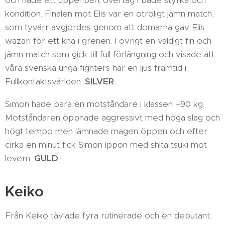
och hade ett uppenbart övertag i både styrka och
kondition. Finalen mot Elis var en otroligt jämn match,
som tyvärr avgjordes genom att domarna gav Elis
wazari för ett knä i grenen. I övrigt en väldigt fin och
jämn match som gick till full förlängning och visade att
våra svenska unga fighters har en ljus framtid i
Fullkontaktsvärlden.
SILVER
.
Simon hade bara en motståndare i klassen +90 kg.
Motståndaren öppnade aggressivt med höga slag och
högt tempo men lämnade magen öppen och efter
cirka en minut fick Simon ippon med shita tsuki mot
levern.
GULD
.
Keiko
Från Keiko tävlade fyra rutinerade och en debutant.