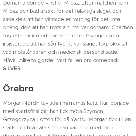
Domarna dömde vinst till Milosz. Efter matchen kom
Milosz och bad ursäkt för det felaktiga slaget och
sade dels att han väntade en varning för det, inte
poäng, dels att han trots allt inte var domare. Coachen
tog ett snack med domaren efter tävlingen som
insisterade att han såg tydligt var slaget tog, okortat
vad motståndaren och medicinsk personal sade.
Nåväl, Alireza gjorde i vart fall en bra comeback.
SILVER
.
Örebro
Morgan Nordin tävlade i herrarnas kata. Han började
med kvartsfinal där han fick möta Szymon
Grzegorzyca. Lotten föll på Yantsu. Morgan fick till en
stark och bra kata som han var nöjd med men
domarna röstade till Simons fördel och tyvärr förlust.