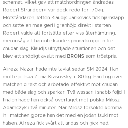
schemat, vilket gav att matchordningen ändrades.
Robert Strandberg var dock redo för -70kg.
Motståndaren, letten Klaudijs Jankevics fick hjärnsläpp
och satte en mae geri i grenhöjd direkt i starten.
Robert valde att fortsätta efter viss återhämtning,
men insåg att han inte kunde spänna kroppen för
chudan slag. Klaudijs utnyttjade situationen och det
blev ett snöpligt avslut med
BRONS
som tröstpris.
Alireza Nazari hade inte tävlat sedan SM 2024. Han
mötte polska Zenia Krasovskyi i -80 kg. Han tog över
matchen direkt och arbetade effektivt mot chudan
med både slag och sparkar. Två wasaari i snabb följd. I
finalen hade han också övertaget mot polska Milosz
Adamczyk i två minuter. När Milosz försökte komma
in i matchen gjorde han det med en jodan tsuki mot
halsen. Alireza fick svårt att andas och gick ned.