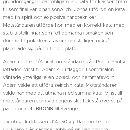
grundomgången där obligatorisk kata för klassen fram
till semifinal var pinan sono Ichi. Jonna utförde en kata
med fin spirit och explosiva handtekniker.
Motståndaren utförde hon med en korrekt kata med
stabila ställningar som föll domarna i smaken som
dömde till polackens favör som slutligen också
placerade sig på en tredje plats.
Adam mötte i 1/4 final motståndare från Polen. Yantsu
lottades, vinst till Adam 4-1 i flaggor. I semifinalen
väntade ytterligare en polack och hemmafavorit.
Adam valde att utföra seinchin kata. Motståndaren
valde han med att utmana med samma kata. Vinst till
motståndaren som vid dagens slut fick stå överst på
pallen och ett
BRONS
till Sverige.
Jacob gick i klassen U14 -50 kg. Han mötte tre
ukrainare från samma klubb på sin väg genom