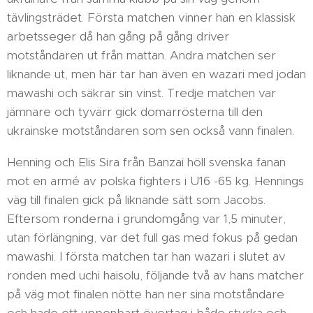
tävlingsträdet. Första matchen vinner han en klassisk
arbetsseger då han gång på gång driver
motståndaren ut från mattan. Andra matchen ser
liknande ut, men här tar han även en wazari med jodan
mawashi och säkrar sin vinst. Tredje matchen var
jämnare och tyvärr gick domarrösterna till den
ukrainske motståndaren som sen också vann finalen.
Henning och Elis Sira från Banzai höll svenska fanan
mot en armé av polska fighters i U16 -65 kg. Hennings
väg till finalen gick på liknande sätt som Jacobs.
Eftersom ronderna i grundomgång var 1,5 minuter,
utan förlängning, var det full gas med fokus på gedan
mawashi. I första matchen tar han wazari i slutet av
ronden med uchi haisolu, följande två av hans matcher
på väg mot finalen nötte han ner sina motståndare