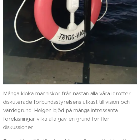
Många kloka människor från nästan alla våra idrotter
diskuterade förbundsstyrelsens utkast till vision och
värdegrund. Helgen bjöd på många intressanta
föreläsningar vilka alla gav en grund för fler
diskussioner.