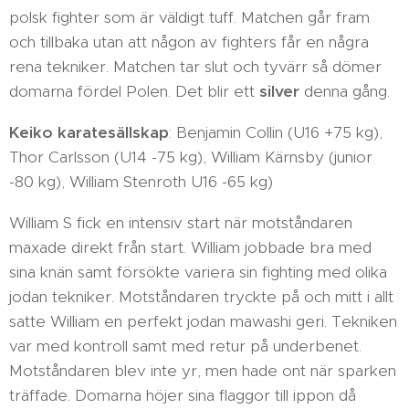
polsk fighter som är väldigt tuff. Matchen går fram
och tillbaka utan att någon av fighters får en några
rena tekniker. Matchen tar slut och tyvärr så dömer
domarna fördel Polen. Det blir ett
silver
denna gång.
Keiko karatesällskap
: Benjamin Collin (U16 +75 kg),
Thor Carlsson (U14 -75 kg), William Kärnsby (junior
-80 kg), William Stenroth U16 -65 kg)
William S fick en intensiv start när motståndaren
maxade direkt från start. William jobbade bra med
sina knän samt försökte variera sin fighting med olika
jodan tekniker. Motståndaren tryckte på och mitt i allt
satte William en perfekt jodan mawashi geri. Tekniken
var med kontroll samt med retur på underbenet.
Motståndaren blev inte yr, men hade ont när sparken
träffade. Domarna höjer sina flaggor till ippon då