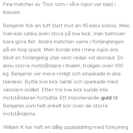
Fina matcher av Thor som i våra ögon var bäst i
klassen.
Benjamin fick en tuff start mot en 95-kilos koloss. Men
man kan sänka även stora på low kick, man behöver
bara göra fler. Andra matchen vanns i förlängningen
på en hög spark. Men borde inte i mina ögon ens
blivit en förlängning utan vinst redan vid domslut. En
ännu större motståndare i finalen, troligen över 100
kg. Benjamin var mera rörligt och smaskade in sina
tekniker. Bytte low kick taktik och sparkade med
vänstern istället. Efter tre low kick kunde inte
motståndaren fortsätta. Ett imponerande
guld
till
Benjamin som helt enkelt kör över de större
motståndarna.
William K har haft en dålig uppladdning med förkylning.