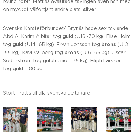
round robin. Mattias avslutade tävlingen även han med
en mycket välförtjänt andra plats,
silver
.
Svenska Karateförbundet/ Brynäs hade sex tävlande.
Abd Al Karim Albitar tog
guld
(U16 -70 kg(. Elise Holm
tog
guld
(U14 -65 kg). Erwin Jonsson tog
brons
(U13
-55 kg). Kavi Vallberg tog
brons
(U16 -65 kg). Oscar
Söderström tog
guld
(junior -75 kg). Filiph Larsson
tog
guld
i -80 kg.
Stort grattis till alla svenska deltagare!