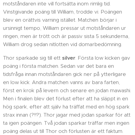
motståndaren inte vill fortsätta inom rimlig tid.
Vinstgivande poäng till William, trodde vi. Poängen
blev en orättvis varning istället. Matchen börjar i
ursinnigt tempo, William pressar ut motståndaren ur
ringen, men är trött och är passiv sista 5 sekunderna,
William drog sedan nitlotten vid domarbedömning.
Thor sparkade sig till ett
silver
. Första low kicken gav
poäng i första matchen. Sedan var det bara en
tidsfråga innan motståndaren gick ner på ytterligare
en low kick. Andra matchen vanns av bara farten,
först en krok på levern och senare en jodan mawashi.
Men i finalen blev det förlust efter att ha släppt in en
hög spark, efter att själv ha träffat med en hög spark
strax innan (?!!?). Thor jagar med jodan sparkar för att
ta igen poängen. Två jodan sparkar träffar men ingen
poäng delas ut till Thor och förlusten är ett faktum.