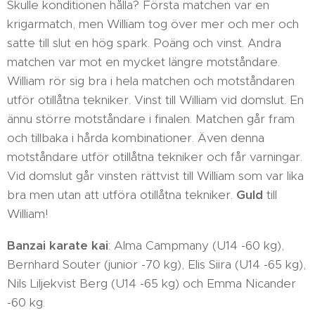
Skulle konditionen hålla? Första matchen var en
krigarmatch, men William tog över mer och mer och
satte till slut en hög spark. Poäng och vinst. Andra
matchen var mot en mycket längre motståndare.
William rör sig bra i hela matchen och motståndaren
utför otillåtna tekniker. Vinst till William vid domslut. En
ännu större motståndare i finalen. Matchen går fram
och tillbaka i hårda kombinationer. Även denna
motståndare utför otillåtna tekniker och får varningar.
Vid domslut går vinsten rättvist till William som var lika
bra men utan att utföra otillåtna tekniker.
Guld
till
William!
Banzai karate kai
: Alma Campmany (U14 -60 kg),
Bernhard Souter (junior -70 kg), Elis Siira (U14 -65 kg),
Nils Liljekvist Berg (U14 -65 kg) och Emma Nicander
-60 kg.