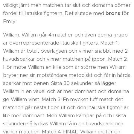
väldigt jämt men matchen tar slut och domarna dömer
fördel till liatuiska fightern. Det slutade med
brons
för
Emily.
William. William går 4 matcher och även denna grupp
är överrepresenterade litauiska fighters. Match 1:
William är totalt överlägsen och vinner snabbt med 2
huvudsparkar och vinner matchen på ippon. Match 2:
Hör möte William en kille som är större men William
bryter ner sin motståndare metodiskt och får in hårda
sparkar mot benen. Sista 30 sekunder så lägger
William in en växel och är mer dominant och domarna
ge William vinst. Match 3: En mycket tuff match det
matchen går nästa tiden ut och den litauiska fighter är
lite mer dominant. Men William kämpar på och i sista
sekunden så lyckas William få in en huvudspark och
vinner matchen. Match 4 FINAL: William möter en