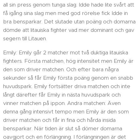
all sin press genom tunga slag. Idde hade lite svårt att
få igång sina slag men med god rörelse fick Idde in
bra bensparkar. Det slutade utan poäng och domarna
dömde att litauiska fighter vad mer dominant och gav
segern till Litauen.
Emily: Emily går 2 matcher mot två duktiga litauiska
fighters. Första matchen, hög intensitet men Emily är
den som driver matchen. Och efter bara några
sekunder så får Emily första poäng genom en snabb
huvudspark. Emily fortsätter driva matchen och inte
långt därefter får Emily in nästa huvudspark och
vinner matchen på ippon. Andra matchen: Även
denna gång intensivt tempo men Emily är den som
driver matchen och får in fina och hårda insida
bensparkar. När tiden är slut så dömer domarna
oavgjort och en förlängning. I förlängningen är det