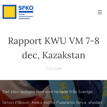
Rapport KWU VM 7-8
dec, Kazakstan
11.12.2019
Det blev slutligen fem som tävlade från Sverige.
Simon Pålsson, Keiko mötte Fusishimo Seiya, shodan