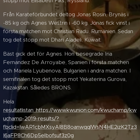
stopp mot Elisabeth Fiks, Ryssland.
Från Karateförbundet deltog Jonas Rosin, Brynäs i
-85 kg och Agnes Westrin i -60 kg. Jonas fick vinst i
första matchen mot Christian Radu, Rumänien. Sedan
tog det stopp mot Dhari Aladeli, Kuwait.
Bäst gick det för Agnes. Hon besegrade Iria
Fernandez De Arroyabe, Spanien i första matchen
och Mariela Lyubenova, Bulgarien i andra matchen. I
semifinalen tog det stopp mot Yekaterina Gurova,
Kazakstan. Således BRONS.
Hela
resultatlistan: https://www.kwunion.com/kwuchamp/kw
uchamp-2019-results/?
fbclid=IwAR1cbMXsyAI8B8oanwqqlWsN4HE2izK2Tz3
I6aFP8Ch6Dp5elbofsuf3z0g