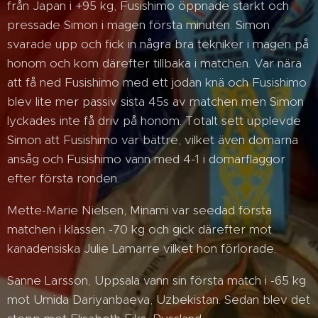
från Japan i +95 kg, Fusishimo öppnade starkt och
pressade Simon i magen första minuten. Simon
svarade upp och fick in några bra tekniker i magen på
honom och kom därefter tillbaka i matchen. Var nära
att få ned Fusishimo med ett jodan knä och Fusishimo
blev lite mer passiv sista 45s av matchen men Simon
lyckades inte få driv på honom. Totalt sett upplevde
Simon att Fusishimo var bättre, vilket även domarna
ansåg och Fusishimo vann med 4-1 i domarflaggor
efter första ronden.
Mette-Marie Nielsen, Minami var seedad första
matchen i klassen -70 kg och gick därefter mot
kanadensiska Julie Lamarre vilket hon förlorade.
Sanne Larsson, Uppsala vann sin första match i -65 kg
mot Umida Dariyanbaeva, Uzbekistan. Sedan blev det