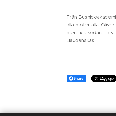
Från Bushidoakademi g
alla-möter-alla. Oliv
men fick sedan en vi
Liaudanskas.
Share