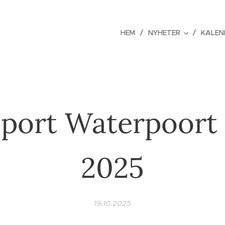
HEM
NYHETER
KALEN
port Waterpoort
2025
19.10.2025