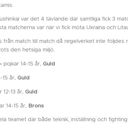
tamis.
shinkai var det 4 tävlande där samtliga fick 3 mat
a matcherna var när vi fick möta Ukraina och Lita
från match till match då regelverket inte följdes 
ts den hetsiga miljö.
 –
Guld
pojkar 14-15 år,
Guld
4-15 år,
Guld
or 12-13 år,
Brons
ar 14-15 år,
hela teamet där både teknik, inställning och fightin