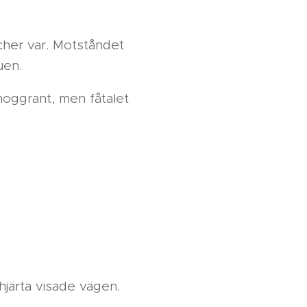
cher var. Motståndet
uen.
noggrant, men fåtalet
ghjärta visade vägen.