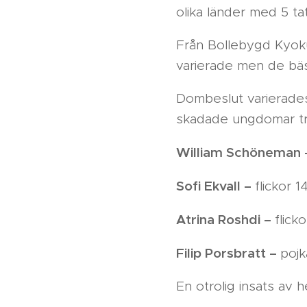
olika länder med 5 ta
Från Bollebygd Kyoku
varierade men de bäst
Dombeslut varierades 
skadade ungdomar tro
William Schöneman
Sofi Ekvall –
flickor 1
Atrina Roshdi –
flick
Filip Porsbratt –
pojk
En otrolig insats av 