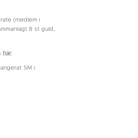
arate (medlem i
ammanlagt 8 st guld,
s
här
.
rangerat SM i