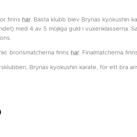
tor finns
här
. Bästa klubb blev Brynäs kyokushin k
det) med 4 av 5 möjliga guld i vuxenklasserna. S
rons.
 inkl. bronsmatcherna finns
här
. Finalmatcherna finn
görsklubben, Brynäs kyokushin karate, för ett bra ar