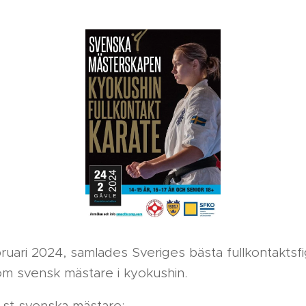
ari 2024, samlades Sveriges bästa fullkontaktsfig
om svensk mästare i kyokushin.
6 st svenska mästare: