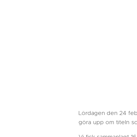
Lördagen den 24 febru
göra upp om titeln s
Vi fick sammanlagt 1