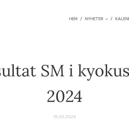
HEM
NYHETER
KALEN
ultat SM i kyoku
2024
19.03.2024