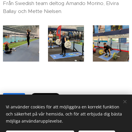
Från Swedish team deltog Amando Morino, Elvira
Ballay och Mette Nielsen.
Share
Vi använder cookies för att möjliggöra en korrekt funktion
och säkerhet på vår hemsida, och för att erbjuda dig bästa
möjliga användarupplevelse.
SFKO, c/o SB&K, Ölandsgatan 42 3 tr, 116 63 Stockholm