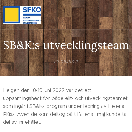
SB&K:s utvecklingsteam
22.06.2022
Helgen den 18-19 juni 2022 var det ett
uppsamlingsheat för både elit- och utvecklingsteamet
som ingår i SB&Ks program under ledning av Helena
Plüss. Även de som deltog på tillfällena i maj kunde ta
del av innehållet.